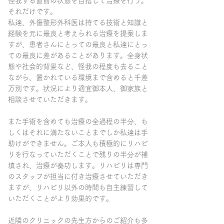
怪我する直前の状態を目指して治療を行う。
それだけです。
私達、外傷整形外科医は持てる技術と知識と
経験を元に最良と考えられる治療を提案しま
すが、患者さんにとっての最良と私達にとっ
ての最良に差があることがあります。全身状
態や社会的背景など、怪我の程度も去ること
ながら、置かれている環境まで含めると千差
万別です。状況により適宜御本人、御家族と
相談させていただきます。
また手術を含めても治療の全過程の半分、も
しくはそれに満たないことまでしか私達は手
助けができません。ご本人も積極的にリハビ
リを行なっていただくことで残りの半分が補
填され、治療が奏功します。リハビリは専門
のスタッフが担当に付き治療させていただき
ますが、リハビリ以外の時間も自主練習して
いただくことがより効果的です。
近隣のクリニックの先生方からのご紹介も多