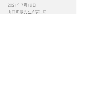
2021年7月19日
山口正哉先生が第1回
APOLLOFIX User
Meeting（2021年7月2日）にて座
長を務めました。
2021年3月23日
第81回JABO研修会 JABO
Advanced
Course（2021/03/14）にて、山
口 正哉先生が講師を務めました