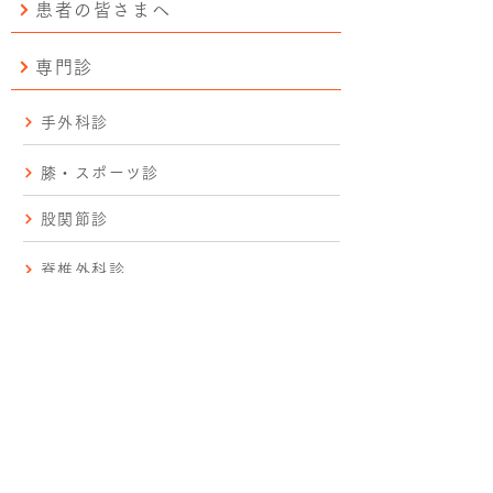
患者の皆さまへ
専門診
手外科診
膝・スポーツ診
股関節診
脊椎外科診
手術実績
研修プログラム
病院見学
交通アクセス