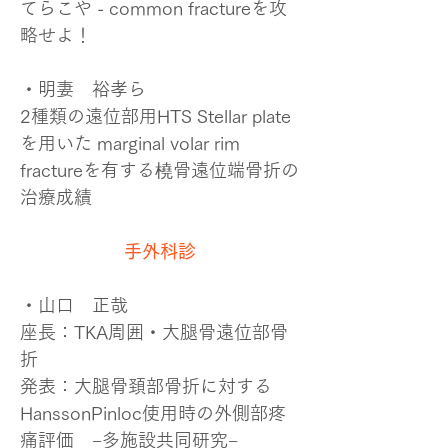
てらこや - common fractureを攻
略せよ！
・明妻　裕孝ら
2種類の遠位部用HTS Stellar plate
を用いた marginal volar rim 
fractureを有する橈骨遠位端骨折の
治療成績
​
手外科診
・山口　正哉
座長：TKA周囲・大腿骨遠位部骨
折
発表：大腿骨頚部骨折に対する
HanssonPinloc使用時の外側部疼
痛評価　−多施設共同研究−