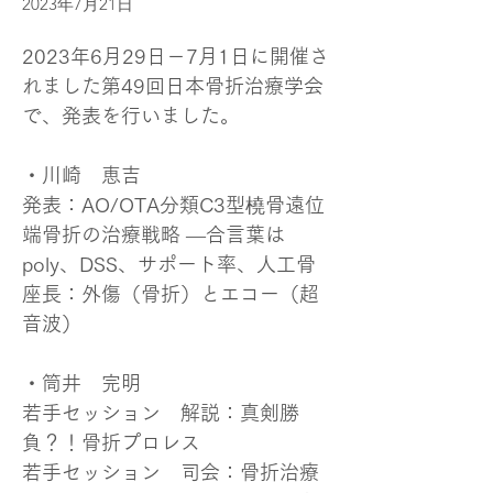
2023年7月21日
2023年6月29日－7月1日に開催さ
れました第49回日本骨折治療学会
で、発表を行いました。
・川崎　恵吉
発表：AO/OTA分類C3型橈骨遠位
端骨折の治療戦略 ―合言葉は
poly、DSS、サポート率、人工骨
座長：外傷（骨折）とエコー（超
音波）
・筒井　完明
若手セッション　解説：真剣勝
負？！骨折プロレス
若手セッション　司会：骨折治療