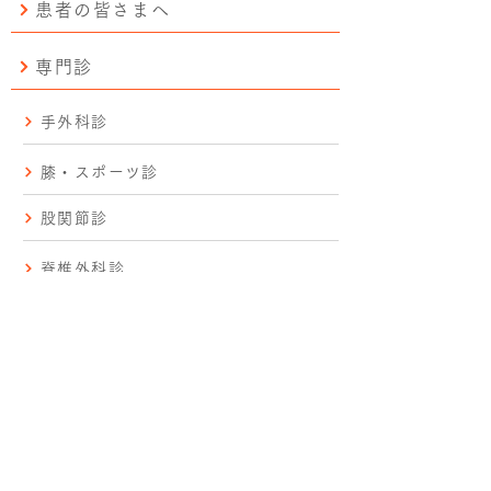
患者の皆さまへ
専門診
手外科診
膝・スポーツ診
股関節診
脊椎外科診
手術実績
研修プログラム
病院見学
交通アクセス