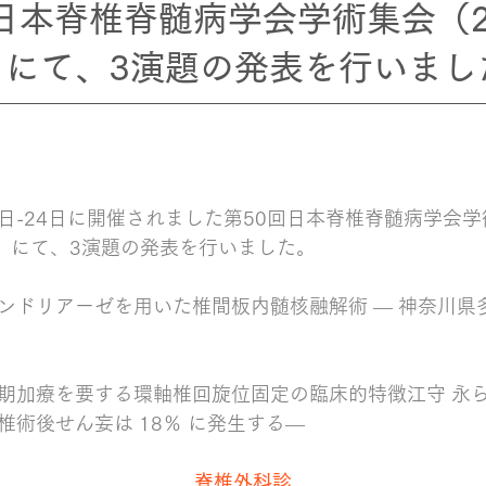
日本脊椎脊髄病学会学術集会（20
4）にて、3演題の発表を行いまし
22日-24日に開催されました第50回日本脊椎脊髄病学会
）にて、3演題の発表を行いました。
コンドリアーゼを用いた椎間板内髄核融解術 ― 神奈川県
長期加療を要する環軸椎回旋位固定の臨床的特徴江守 永
椎術後せん妄は 18％ に発生する―
脊椎外科診