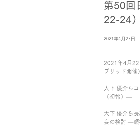
第50回
22-2
2021年4月27日
2021年4月
ブリッド開催
大下 優介ら
（初報）―
大下 優介ら
妄の検討 ―頚