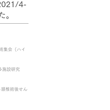
21/4-
た。
学術集会（ハイ
多施設研究
ら頚椎術後せん