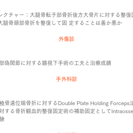
レクチャー：大腿骨転子部骨折後方大骨片に対する整復
大腿骨頚部骨折を整復して固 定することは善か悪か
外傷診
位部偽関節に対する鏡視下手術の工夫と治療成績
手外科診
遠位端骨折に対するDouble Plate Holding Forceps
する骨折観血的整復固定術の補助固定としてIntraosseous
験