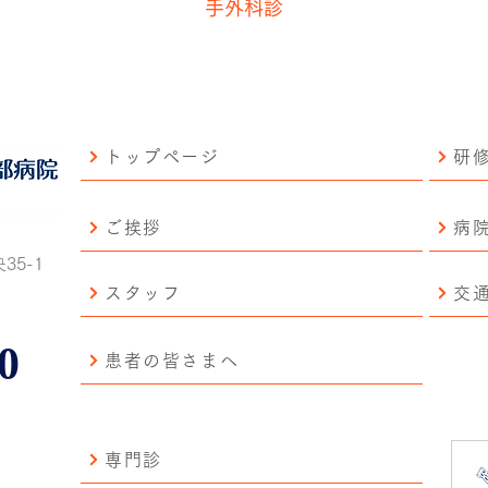
手外科診
トップページ
研
ご挨拶
病
35-1
スタッフ
交
0
患者の皆さまへ
専門診