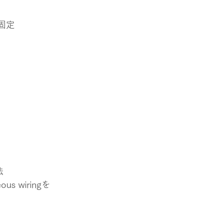
固定
法
 wiringを